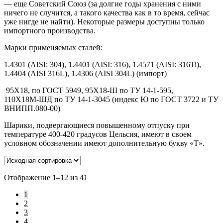
— еще Советский Союз (за долгие годы хранения с ними
ничего не случится, а такого качества как в то время, сейчас
уже нигде не найти). Некоторые размеры доступны только
импортного производства.
Марки применяемых сталей:
1.4301 (AISI: 304), 1.4401 (AISI: 316), 1.4571 (AISI: 316Ti),
1.4404 (AISI 316L), 1.4306 (AISI 304L) (импорт)
95X18, по ГОСТ 5949, 95X18-Ш по ТУ 14-1-595,
110Х18М-ШД по ТУ 14-1-3045 (индекс Ю по ГОСТ 3722 и ТУ
ВНИПП.080-00)
Шарики, подвергающиеся повышенному отпуску при
температуре 400-420 градусов Цельсия, имеют в своем
условном обозначении имеют дополнительную букву «Т».
Отображение 1–12 из 41
1
2
3
4