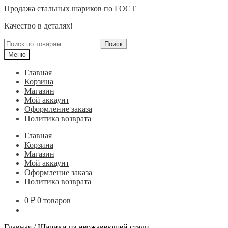
Перейти
Перейти
Продажа стальных шариков по ГОСТ
к
к
Качество в деталях!
навигации
содержимому
Искать:
Поиск
Меню
Главная
Корзина
Магазин
Мой аккаунт
Оформление заказа
Политика возврата
Главная
Корзина
Магазин
Мой аккаунт
Оформление заказа
Политика возврата
0
₽
0 товаров
Главная
/
Шарики из нержавеющей стали