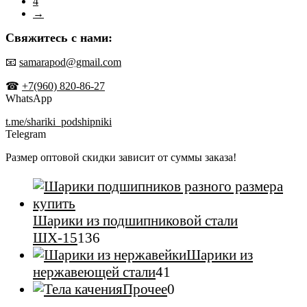
4
→
Свяжитесь с нами:
📧
samarapod@gmail.com
☎
+7(960) 820-86-27
WhatsApp
t.me/shariki_podshipniki
Telegram
Размер оптовой скидки зависит от суммы заказа!
Шарики из подшипниковой стали
136
ШХ-15
136
товаров
Шарики из
41
нержавеющей стали
41
товар
0
Прочее
0
товаров