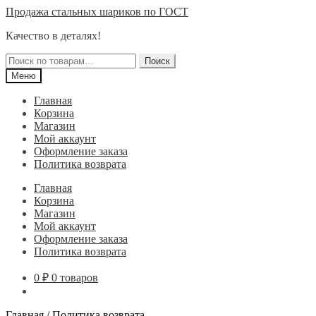
Перейти
Перейти
Продажа стальных шариков по ГОСТ
к
к
Качество в деталях!
навигации
содержимому
Искать:
Поиск
Меню
Главная
Корзина
Магазин
Мой аккаунт
Оформление заказа
Политика возврата
Главная
Корзина
Магазин
Мой аккаунт
Оформление заказа
Политика возврата
0
₽
0 товаров
Главная
/
Политика возврата