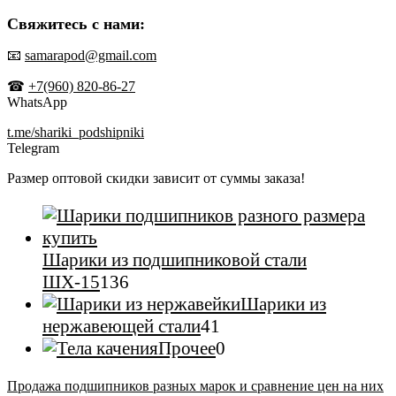
Свяжитесь с нами:
📧
samarapod@gmail.com
☎
+7(960) 820-86-27
WhatsApp
t.me/shariki_podshipniki
Telegram
Размер оптовой скидки зависит от суммы заказа!
Шарики из подшипниковой стали
136
ШХ-15
136
товаров
Шарики из
41
нержавеющей стали
41
товар
0
Прочее
0
товаров
Продажа подшипников разных марок и сравнение цен на них