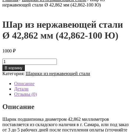
нержавеющей стали Ø 42,862 мм (42,862-100 Ю)
Шар из нержавеющей стали
Ø 42,862 мм (42,862-100 Ю)
1000
₽
Количество
товара
В корзину
Шар
Категория:
Шарики из нержавеющей стали
из
нержавеющей
Описание
стали
Детали
Ø
Отзывы (0)
42,862
мм
Описание
(42,862-
100
Шарик подшипника диаметром 42,862 миллиметров
Ю)
поставляется из складского наличия в г. Самара, или под заказ
от 3 до 5 рабочих дней после поступления оплаты (уточняйте