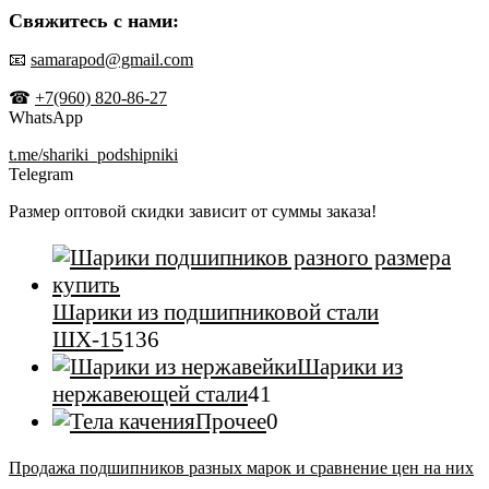
Свяжитесь с нами:
📧
samarapod@gmail.com
☎
+7(960) 820-86-27
WhatsApp
t.me/shariki_podshipniki
Telegram
Размер оптовой скидки зависит от суммы заказа!
Шарики из подшипниковой стали
136
ШХ-15
136
товаров
Шарики из
41
нержавеющей стали
41
товар
0
Прочее
0
товаров
Продажа подшипников разных марок и сравнение цен на них