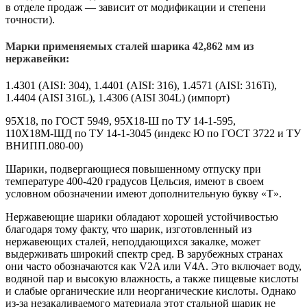
в отделе продаж — зависит от модификации и степени
точности).
Марки применяемых сталей шарика 42,862 мм из
нержавейки:
1.4301 (AISI: 304), 1.4401 (AISI: 316), 1.4571 (AISI: 316Ti),
1.4404 (AISI 316L), 1.4306 (AISI 304L) (импорт)
95X18, по ГОСТ 5949, 95X18-Ш по ТУ 14-1-595,
110Х18М-ШД по ТУ 14-1-3045 (индекс Ю по ГОСТ 3722 и ТУ
ВНИПП.080-00)
Шарики, подвергающиеся повышенному отпуску при
температуре 400-420 градусов Цельсия, имеют в своем
условном обозначении имеют дополнительную букву «Т».
Нержавеющие шарики обладают хорошей устойчивостью
благодаря тому факту, что шарик, изготовленный из
нержавеющих сталей, неподдающихся закалке, может
выдерживать широкий спектр сред. В зарубежных странах
они часто обозначаются как V2A или V4A. Это включает воду,
водяной пар и высокую влажность, а также пищевые кислоты
и слабые органические или неорганические кислоты. Однако
из-за незакаливаемого материала этот стальной шарик не