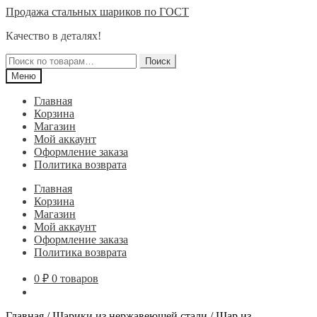
Перейти
Перейти
Продажа стальных шариков по ГОСТ
к
к
Качество в деталях!
навигации
содержимому
Искать:
Поиск
Меню
Главная
Корзина
Магазин
Мой аккаунт
Оформление заказа
Политика возврата
Главная
Корзина
Магазин
Мой аккаунт
Оформление заказа
Политика возврата
0
₽
0 товаров
Главная
/
Шарики из нержавеющей стали
/
Шар из