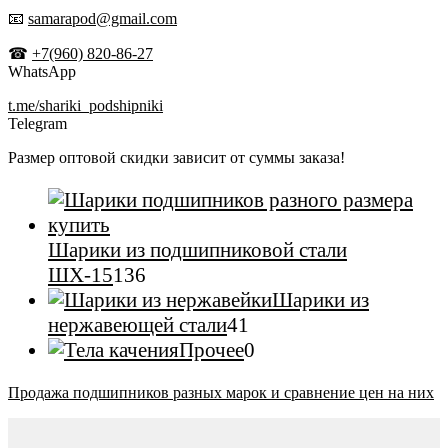
📧
samarapod@gmail.com
☎
+7(960) 820-86-27
WhatsApp
t.me/shariki_podshipniki
Telegram
Размер оптовой скидки зависит от суммы заказа!
Шарики из подшипниковой стали
136
ШХ-15
136
товаров
Шарики из
41
нержавеющей стали
41
товар
0
Прочее
0
товаров
Продажа подшипников разных марок и сравнение цен на них