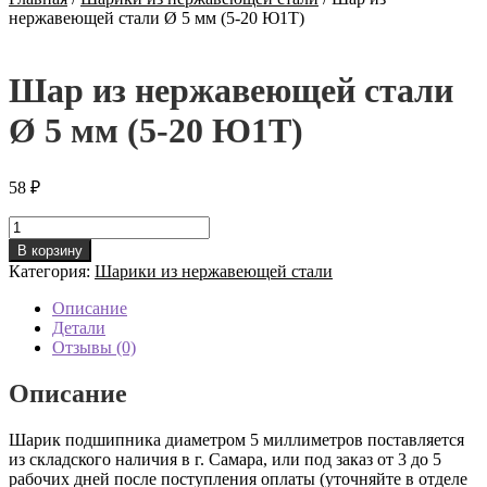
нержавеющей стали Ø 5 мм (5-20 Ю1Т)
Шар из нержавеющей стали
Ø 5 мм (5-20 Ю1Т)
58
₽
Количество
товара
В корзину
Шар
Категория:
Шарики из нержавеющей стали
из
нержавеющей
Описание
стали
Детали
Ø
Отзывы (0)
5
мм
Описание
(5-
20
Шарик подшипника диаметром 5 миллиметров поставляется
Ю1Т)
из складского наличия в г. Самара, или под заказ от 3 до 5
рабочих дней после поступления оплаты (уточняйте в отделе