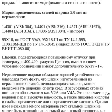
продаж — зависит от модификации и степени точности).
Марки применяемых сталей шарика 5,0 мм из
нержавейки:
1.4301 (AISI: 304), 1.4401 (AISI: 316), 1.4571 (AISI: 316Ti),
1.4404 (AISI 316L), 1.4306 (AISI 304L) (импорт)
95X18, по ГОСТ 5949, 95X18-Ш по ТУ 14-1-595,
110Х18М-ШД по ТУ 14-1-3045 (индекс Ю по ГОСТ 3722 и ТУ
ВНИПП.080-00)
Шарики, подвергающиеся повышенному отпуску при
температуре 400-420 градусов Цельсия, имеют в своем
условном обозначении имеют дополнительную букву «Т».
Нержавеющие шарики обладают хорошей устойчивостью
благодаря тому факту, что шарик, изготовленный из
нержавеющих сталей, неподдающихся закалке, может
выдерживать широкий спектр сред. В зарубежных странах
они часто обозначаются как V2A или V4A. Это включает воду,
водяной пар и высокую влажность, а также пищевые кислоты
и слабые органические или неорганические кислоты. Однако
из-за незакаливаемого материала этот стальной шарик не
может быть отшлифован до такой же высокой точности, как