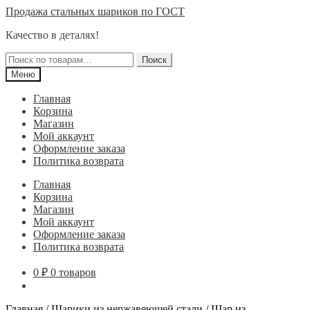
Перейти
Перейти
Продажа стальных шариков по ГОСТ
к
к
Качество в деталях!
навигации
содержимому
Искать:
Поиск
Меню
Главная
Корзина
Магазин
Мой аккаунт
Оформление заказа
Политика возврата
Главная
Корзина
Магазин
Мой аккаунт
Оформление заказа
Политика возврата
0
₽
0 товаров
Главная
/
Шарики из нержавеющей стали
/
Шар из