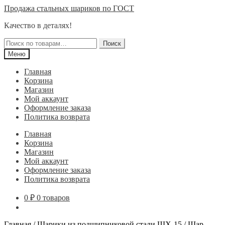
Перейти
Перейти
Продажа стальных шариков по ГОСТ
к
к
Качество в деталях!
навигации
содержимому
Искать:
Поиск
Меню
Главная
Корзина
Магазин
Мой аккаунт
Оформление заказа
Политика возврата
Главная
Корзина
Магазин
Мой аккаунт
Оформление заказа
Политика возврата
0
₽
0 товаров
Главная
/
Шарики из подшипниковой стали ШХ-15
/
Шар