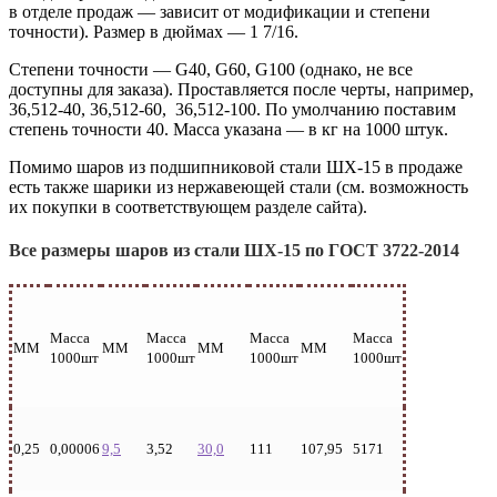
в отделе продаж — зависит от модификации и степени
точности). Размер в дюймах — 1 7/16.
Степени точности — G40, G60, G100 (однако, не все
доступны для заказа). Проставляется после черты, например,
36,512-40, 36,512-60, 36,512-100. По умолчанию поставим
степень точности 40. Масса указана — в кг на 1000 штук.
Помимо шаров из подшипниковой стали ШХ-15 в продаже
есть также шарики из нержавеющей стали (см. возможность
их покупки в соответствующем разделе сайта).
Все размеры шаров из стали ШХ-15 по ГОСТ 3722-2014
Масса
Масса
Масса
Масса
ММ
ММ
ММ
ММ
1000шт
1000шт
1000шт
1000шт
0,25
0,00006
9,5
3,52
30,0
111
107,95
5171