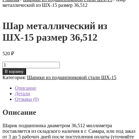
металлический из ШХ-15 размер 36,512
Шар металлический из
ШХ-15 размер 36,512
520
₽
Количество
товара
В корзину
Шар
Категория:
Шарики из подшипниковой стали ШХ-15
металлический
из
Описание
ШХ-15
Детали
размер
Отзывы (0)
36,512
Описание
Шарик подшипника диаметром 36,512 миллиметра
поставляется из складского наличия в г. Самара, или под заказ
от 3 до 5 рабочих дней после поступления оплаты (уточняйте