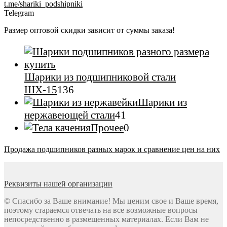
t.me/shariki_podshipniki
Telegram
Размер оптовой скидки зависит от суммы заказа!
Шарики из подшипниковой стали
136
ШХ-15
136
товаров
Шарики из
41
нержавеющей стали
41
товар
0
Прочее
0
товаров
Продажа подшипников разных марок и сравнение цен на них
Реквизиты нашей организации
© Спасибо за Ваше внимание! Мы ценим свое и Ваше время,
поэтому стараемся отвечать на все возможные вопросы
непосредственно в размещенных материалах. Если Вам не