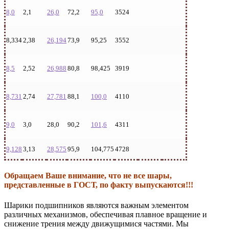
8,0
2,1
26,0
72,2
95,0
3524
8,334
2,38
26,194
73,9
95,25
3552
8,5
2,52
26,988
80,8
98,425
3919
8,731
2,74
27,781
88,1
100,0
4110
9,0
3,0
28,0
90,2
101,6
4311
9,128
3,13
28,575
95,9
104,775
4728
Обращаем Ваше внимание, что не все шары,
представленные в ГОСТ, по факту выпускаются!!!
Шарики подшипников являются важным элементом
различных механизмов, обеспечивая плавное вращение и
снижение трения между движущимися частями. Мы