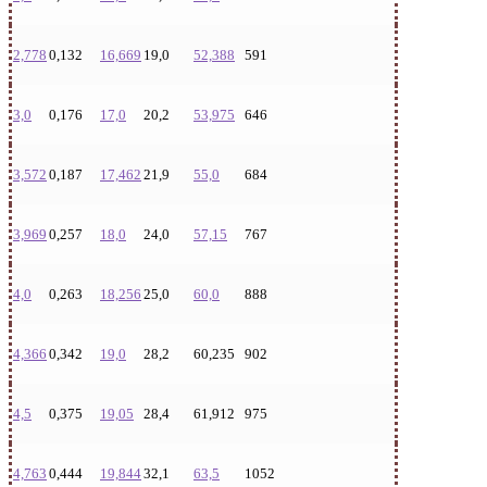
2,778
0,132
16,669
19,0
52,388
591
3,0
0,176
17,0
20,2
53,975
646
3,572
0,187
17,462
21,9
55,0
684
3,969
0,257
18,0
24,0
57,15
767
4,0
0,263
18,256
25,0
60,0
888
4,366
0,342
19,0
28,2
60,235
902
4,5
0,375
19,05
28,4
61,912
975
4,763
0,444
19,844
32,1
63,5
1052