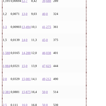
1,191
0,00694
12,7
8,42
39,688
289
1,2
0,0071
13,0
9,03
40,0
324
1,3
0,00903
13,494
10,1
41,275
361
1,5
0,0139
14,0
11,3
45,0
375
1,588
0,0165
14,288
12,0
46,038
401
1,984
0,0321
15,0
13,9
47,625
444
2,0
0,0329
15,081
14,1
49,212
490
2,381
0,0881
15,875
16,4
50,0
514
2,5
0,111
16,0
16,8
50,8
539