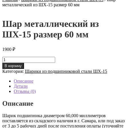
металлический из ШХ-15 размер 60 мм
Шар металлический из
ШХ-15 размер 60 мм
1900
₽
Количество
товара
В корзину
Шар
Категория:
Шарики из подшипниковой стали ШХ-15
металлический
из
Описание
ШХ-15
Детали
размер
Отзывы (0)
60
мм
Описание
Шарик подшипника диаметром 60,000 миллиметров
поставляется из складского наличия в г. Самара, или под заказ
от 3 до 5 рабочих дней после поступления оплаты (уточняйте