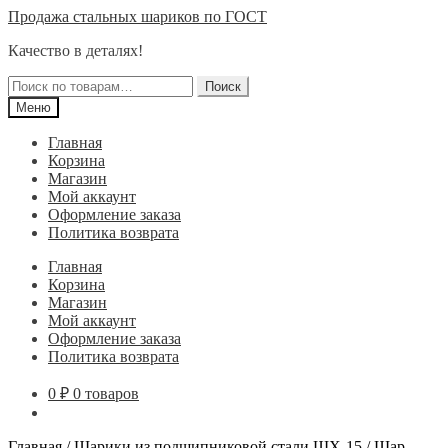
Перейти
Перейти
Продажа стальных шариков по ГОСТ
к
к
Качество в деталях!
навигации
содержимому
Искать:
Поиск
Меню
Главная
Корзина
Магазин
Мой аккаунт
Оформление заказа
Политика возврата
Главная
Корзина
Магазин
Мой аккаунт
Оформление заказа
Политика возврата
0
₽
0 товаров
Главная
/
Шарики из подшипниковой стали ШХ-15
/
Шар