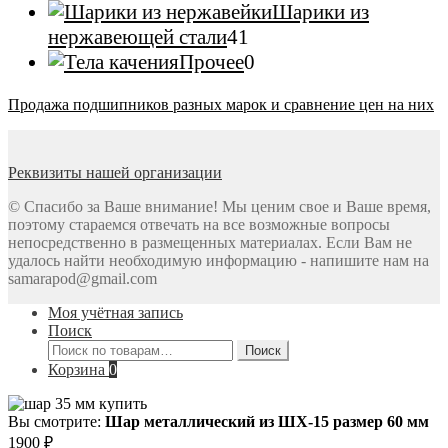
товаров
Шарики из
41
нержавеющей стали
41
товар
0
Прочее
0
товаров
Продажа подшипников разных марок и сравнение цен на них
Реквизиты нашей организации
© Спасибо за Ваше внимание! Мы ценим свое и Ваше время,
поэтому стараемся отвечать на все возможные вопросы
непосредственно в размещенных материалах. Если Вам не
удалось найти необходимую информацию - напишите нам на
samarapod@gmail.com
Моя учётная запись
Поиск
Искать:
Поиск
Корзина
0
Вы смотрите:
Шар металлический из ШХ-15 размер 60 мм
1900
₽