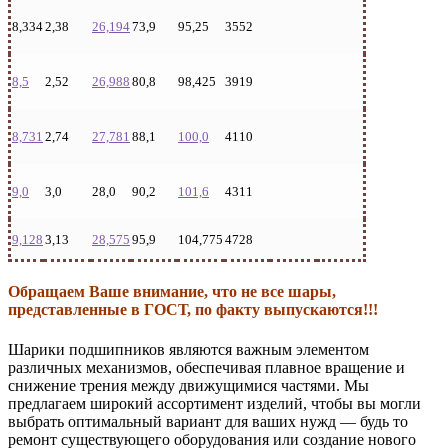
8,334
2,38
26,194
73,9
95,25
3552
8,5
2,52
26,988
80,8
98,425
3919
8,731
2,74
27,781
88,1
100,0
4110
9,0
3,0
28,0
90,2
101,6
4311
9,128
3,13
28,575
95,9
104,775
4728
Обращаем Ваше внимание, что не все шары,
представленные в ГОСТ, по факту выпускаются!!!
Шарики подшипников являются важным элементом
различных механизмов, обеспечивая плавное вращение и
снижение трения между движущимися частями. Мы
предлагаем широкий ассортимент изделий, чтобы вы могли
выбрать оптимальный вариант для ваших нужд — будь то
ремонт существующего оборудования или создание нового