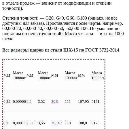
в отделе продаж — зависит от модификации и степени
точности).
Степени точности — G20, G40, G60, G100 (однако, не все
доступны для заказа). Проставляется после черты, например,
60,000-20, 60,000-40, 60,000-60, 60,000-100. По умолчанию
поставим степень точности 40. Масса указана — в кг на 1000
штук.
Все размеры шаров из стали ШХ-15 по ГОСТ 3722-2014
Масса
Масса
Масса
Масса
ММ
ММ
ММ
ММ
1000шт
1000шт
1000шт
1000шт
0,25
0,00006
9,5
3,52
30,0
111
107,95
5171
0,3
0,00011
9,525
3,55
30,162
113
108,0
5178