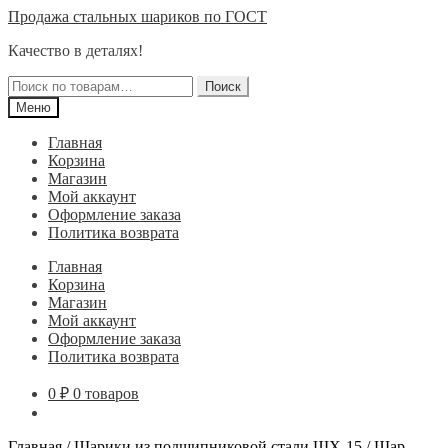
Перейти
Перейти
Продажа стальных шариков по ГОСТ
к
к
Качество в деталях!
навигации
содержимому
Искать:
Поиск
Меню
Главная
Корзина
Магазин
Мой аккаунт
Оформление заказа
Политика возврата
Главная
Корзина
Магазин
Мой аккаунт
Оформление заказа
Политика возврата
0
₽
0 товаров
Главная
/
Шарики из подшипниковой стали ШХ-15
/
Шар