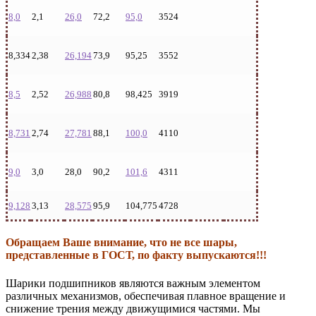
8,0
2,1
26,0
72,2
95,0
3524
8,334
2,38
26,194
73,9
95,25
3552
8,5
2,52
26,988
80,8
98,425
3919
8,731
2,74
27,781
88,1
100,0
4110
9,0
3,0
28,0
90,2
101,6
4311
9,128
3,13
28,575
95,9
104,775
4728
Обращаем Ваше внимание, что не все шары,
представленные в ГОСТ, по факту выпускаются!!!
Шарики подшипников являются важным элементом
различных механизмов, обеспечивая плавное вращение и
снижение трения между движущимися частями. Мы