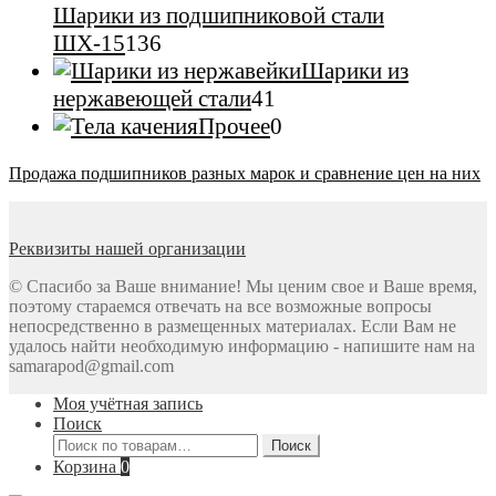
Шарики из подшипниковой стали
136
ШХ-15
136
товаров
Шарики из
41
нержавеющей стали
41
товар
0
Прочее
0
товаров
Продажа подшипников разных марок и сравнение цен на них
Реквизиты нашей организации
© Спасибо за Ваше внимание! Мы ценим свое и Ваше время,
поэтому стараемся отвечать на все возможные вопросы
непосредственно в размещенных материалах. Если Вам не
удалось найти необходимую информацию - напишите нам на
samarapod@gmail.com
Моя учётная запись
Поиск
Искать:
Поиск
Корзина
0