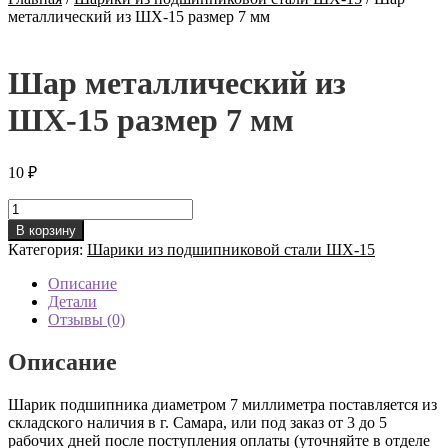
металлический из ШХ-15 размер 7 мм
Шар металлический из
ШХ-15 размер 7 мм
10
₽
Количество
товара
В корзину
Шар
Категория:
Шарики из подшипниковой стали ШХ-15
металлический
из
Описание
ШХ-15
Детали
размер
Отзывы (0)
7
мм
Описание
Шарик подшипника диаметром 7 миллиметра поставляется из
складского наличия в г. Самара, или под заказ от 3 до 5
рабочих дней после поступления оплаты (уточняйте в отделе