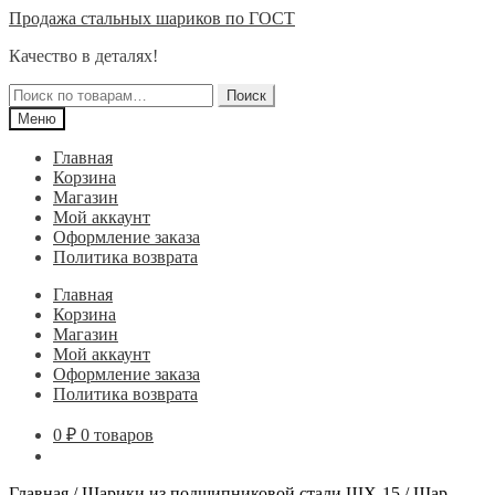
Перейти
Перейти
Продажа стальных шариков по ГОСТ
к
к
Качество в деталях!
навигации
содержимому
Искать:
Поиск
Меню
Главная
Корзина
Магазин
Мой аккаунт
Оформление заказа
Политика возврата
Главная
Корзина
Магазин
Мой аккаунт
Оформление заказа
Политика возврата
0
₽
0 товаров
Главная
/
Шарики из подшипниковой стали ШХ-15
/
Шар