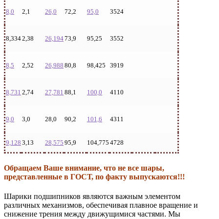
8,0
2,1
26,0
72,2
95,0
3524
8,334
2,38
26,194
73,9
95,25
3552
8,5
2,52
26,988
80,8
98,425
3919
8,731
2,74
27,781
88,1
100,0
4110
9,0
3,0
28,0
90,2
101,6
4311
9,128
3,13
28,575
95,9
104,775
4728
Обращаем Ваше внимание, что не все шары,
представленные в ГОСТ, по факту выпускаются!!!
Шарики подшипников являются важным элементом
различных механизмов, обеспечивая плавное вращение и
снижение трения между движущимися частями. Мы