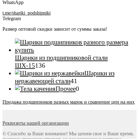
WhatsApp
t.me/shariki_podshipniki
Telegram
Размер оптовой скидки зависит от суммы заказа!
Шарики из подшипниковой стали
136
ШХ-15
136
товаров
Шарики из
41
нержавеющей стали
41
товар
0
Прочее
0
товаров
Продажа подшипников разных марок и сравнение цен на них
Реквизиты нашей организации
© Спасибо за Ваше внимание! Мы ценим свое и Ваше время,