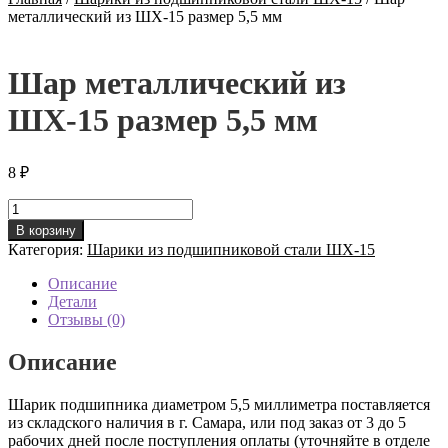
металлический из ШХ-15 размер 5,5 мм
Шар металлический из
ШХ-15 размер 5,5 мм
8
₽
Количество
товара
В корзину
Шар
Категория:
Шарики из подшипниковой стали ШХ-15
металлический
из
Описание
ШХ-15
Детали
размер
Отзывы (0)
5,5
мм
Описание
Шарик подшипника диаметром 5,5 миллиметра поставляется
из складского наличия в г. Самара, или под заказ от 3 до 5
рабочих дней после поступления оплаты (уточняйте в отделе