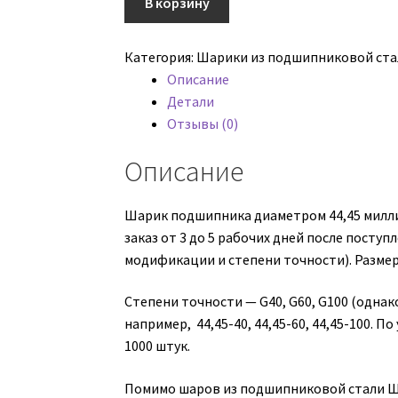
В корзину
металлический
из
Категория:
Шарики из подшипниковой ста
ШХ-15
Описание
размер
Детали
44,45
Отзывы (0)
Описание
Шарик подшипника диаметром 44,45 миллиме
заказ от 3 до 5 рабочих дней после посту
модификации и степени точности). Размер 
Степени точности — G40, G60, G100 (однако
например, 44,45-40, 44,45-60, 44,45-100. П
1000 штук.
Помимо шаров из подшипниковой стали ШХ