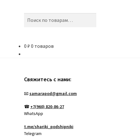
Искать:
Поиск
0
₽
0 товаров
Свяжитесь с нами:
📧
samarapod@gmail.com
☎
+7(960) 820-86-27
WhatsApp
t.me/shariki_podshipniki
Telegram