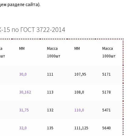
м разделе сайта).
-15 по ГОСТ 3722-2014
са
ММ
Масса
ММ
Масса
0шт
1000шт
1000шт
30,0
111
107,95
5171
30,162
113
108,0
5178
31,75
132
110,0
5471
32,0
135
111,125
5640