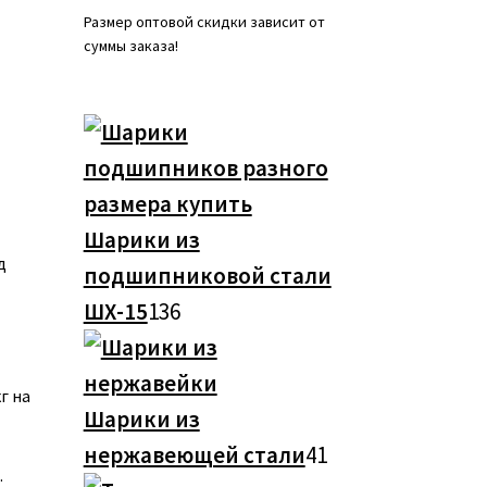
Размер оптовой скидки зависит от
суммы заказа!
Шарики из
д
подшипниковой стали
136
ШХ-15
136
товаров
г на
Шарики из
41
нержавеющей стали
41
.