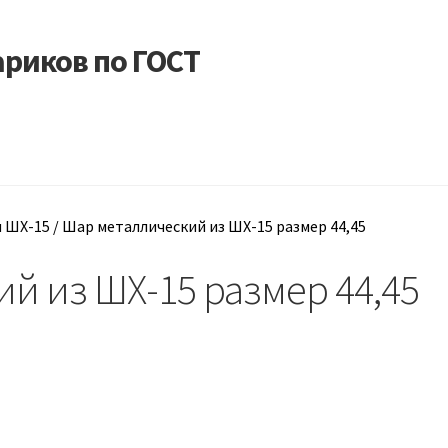
риков по ГОСТ
мление заказа
мление заказа
Политика возврата
Политика возврата
и ШХ-15
/
Шар металлический из ШХ-15 размер 44,45
й из ШХ-15 размер 44,45